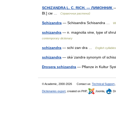
SCHIZANDRA L. С. RICH. — ЛИМОННИК
—
Bl.] см …
Справочник растений
Schizandra
— Schisandra Schisandra …
Wi
schizandra
— n. magnolia vine, type of shr
contemporary dictionary
schizandra
— schi·zan·dra …
English syllables
schizandra
— skə̇ˈzandrə synonym of sch
Drosera schizandra
— Pflanze in Kultur Sy
© Academic, 2000-2026
Contact us:
Technical Support
,
Dictionaries export
, created on PHP,
Joomla,
Dr