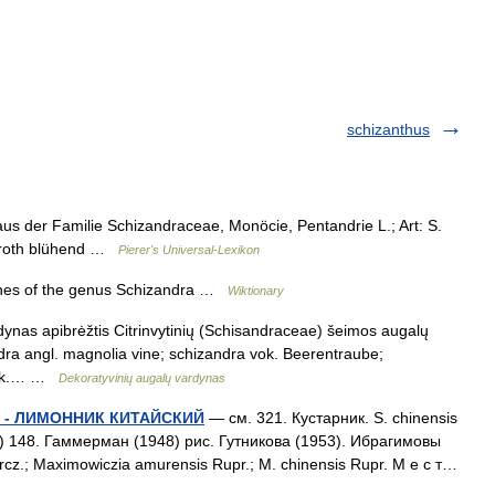
schizanthus
us der Familie Schizandraceae, Monöcie, Pentandrie L.; Art: S.
chroth blühend …
Pierer's Universal-Lexikon
ines of the genus Schizandra …
Wiktionary
ardynas apibrėžtis Citrinvytinių (Schisandraceae) šeimos augalų
ndra angl. magnolia vine; schizandra vok. Beerentraube;
lenk.… …
Dekoratyvinių augalų vardynas
L. - ЛИМОННИК КИТАЙСКИЙ
— см. 321. Кустарник. S. chinensis
(1867) 148. Гаммерман (1948) рис. Гутникова (1953). Ибрагимовы
urcz.; Maximowiczia amurensis Rupr.; M. chinensis Rupr. М е с т…