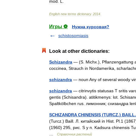
mod
.
L
.
English
new
terms
dictionary
.
2014
.
Игры ⚽
Нужна курсовая?
schistosomiasis
Look at other dictionaries:
Schizandra
— (S. Michx.), Pflanzengattung a
coccinea, Strauch in Nordamerika, scharla
schizandra
— noun Any of several woody v
schizandra
— citrinvytis statusas T sritis v
gentis (Schisandra). atitikmenys: lot. Schisa
Spaltkölbchen rus. лимонник; схизандра 
SCHIZANDRA CHINENSIS (TURCZ.) BAIL
(Turcz.) Baill. Л. китайский in Hist. Pl.1 
(1960) 295, рис. S y n. Kadsura chinensis T
…
Справочник растений