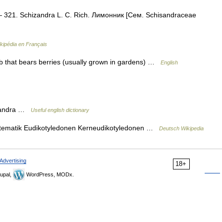
 321. Schizandra L. С. Rich. Лимонник [Сем. Schisandraceae
kipédia en Français
ub that bears berries (usually grown in gardens) …
English
isandra …
Useful english dictionary
stematik Eudikotyledonen Kerneudikotyledonen …
Deutsch Wikipedia
Advertising
18+
upal,
WordPress, MODx.