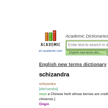
Academic Dictionarie
en-academic.com
English new terms dictionary
English new terms dictionary
schizandra
schizandra
[
skɪt
'
sandrə
]
noun
a
Chinese
herb
whose
berries
are
cred
chinensis
.]
Origin