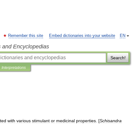
Remember this site
Embed dictionaries into your website
EN
s and Encyclopedias
Search!
Interpretations
ited
with
various
stimulant
or
medicinal
properties
. [
Schisandra